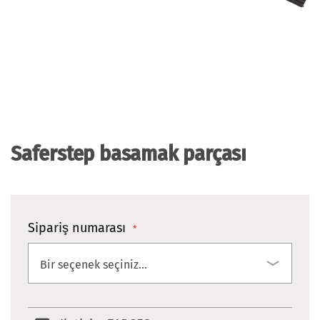
Resim
galerisinin
başlangıcına
Saferstep basamak parçası
git
Sipariş numarası