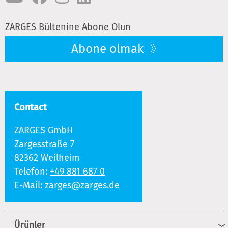
ZARGES Bültenine Abone Olun
Abone olmak
Contact
ZARGES GmbH
Zargesstraße 7
82362 Weilheim
Telefon:
+49 881 687 0
E-Mail:
zarges@zarges.de
Ürünler