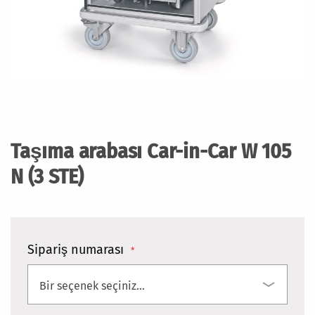
Resim
galerisinin
başlangıcına
Taşıma arabası Car-in-Car W 105
git
N (3 STE)
Sipariş numarası