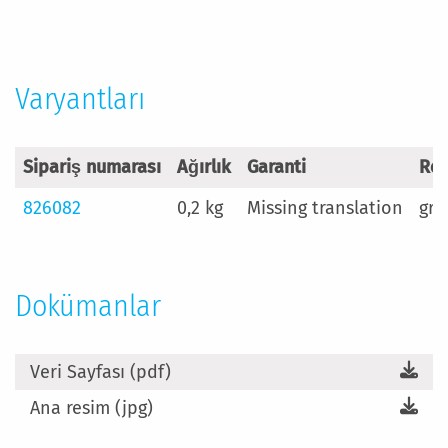
Fazla
Bilgi
Varyantları
Sipariş numarası
Ağırlık
Garanti
Re
826082
0,2 kg
Missing translation
gri
Dokümanlar
Veri Sayfası (pdf)
Ana resim (jpg)