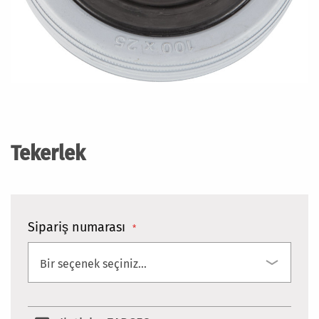
Resim
galerisinin
başlangıcına
Tekerlek
git
Sipariş numarası