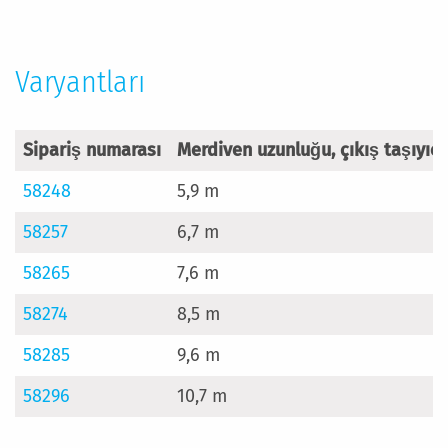
Varyantları
Sipariş numarası
Merdiven uzunluğu, çıkış taşıyıcı 
58248
5,9 m
58257
6,7 m
58265
7,6 m
58274
8,5 m
58285
9,6 m
58296
10,7 m