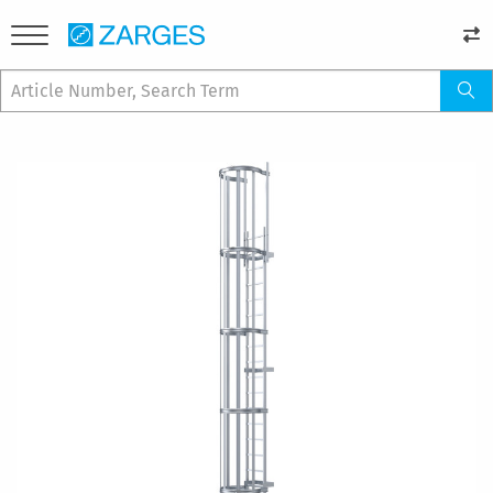
Resim
galerisinin
sonuna
git