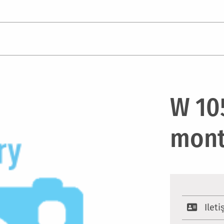
W 105
mont
Ilet