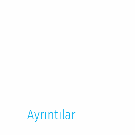
galerisinin
başlangıcına
git
Ayrıntılar