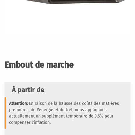
Passer
au
début
Embout de marche
de
la
Galerie
d’images
À partir de
Attention:
En raison de la hausse des coûts des matières
premières, de l'énergie et du fret, nous appliquons
actuellement un supplément temporaire de 3,5% pour
compenser l'inflation.