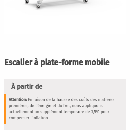
Passer
au
début
Escalier à plate-forme mobile
de
la
Galerie
d’images
À partir de
Attention:
En raison de la hausse des coûts des matières
premières, de l'énergie et du fret, nous appliquons
actuellement un supplément temporaire de 3,5% pour
compenser l'inflation.