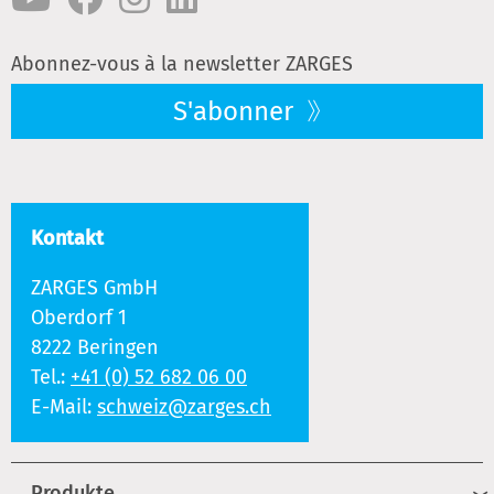
Abonnez-vous à la newsletter ZARGES
S'abonner
Kontakt
ZARGES GmbH
Oberdorf 1
8222 Beringen
Tel.:
+41 (0) 52 682 06 00
E-Mail:
schweiz@zarges.ch
Produkte