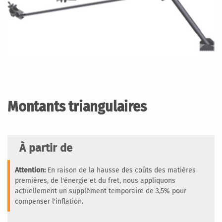
Passer
au
début
Montants triangulaires
de
la
Galerie
d’images
À partir de
Attention:
En raison de la hausse des coûts des matières
premières, de l'énergie et du fret, nous appliquons
actuellement un supplément temporaire de 3,5% pour
compenser l'inflation.