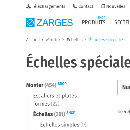
Téléchargements
Contact
Nouvelles
SHOP
PRODUITS
SECTE
Accueil
Monter
Échelles
Échelles spéciales
Échelles spécial
SHOP
Monter
(454)
Nu
Escaliers et plates-
formes
(22)
10
artic
SHOP
Échelles
(281)
Échelles simples
(9)