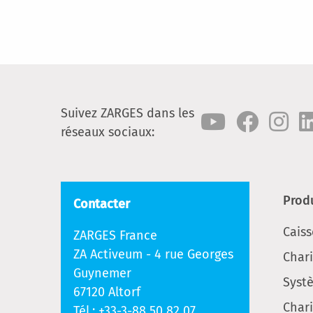
Suivez ZARGES dans les
réseaux sociaux:
Prod
Contacter
Cais
ZARGES France
ZA Activeum - 4 rue Georges
Char
Guynemer
Syst
67120 Altorf
Chari
Tél.:
+33-3-88 50 82 07