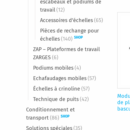
escabeaux et podiums de
travail
(12)
Accessoires d'échelles
(65)
Pièces de rechange pour
SHOP
échelles
(140)
ZAP – Plateformes de travail
ZARGES
(6)
Podiums mobiles
(4)
Echafaudages mobiles
(57)
Échelles à crinoline
(57)
Modu
Technique de puits
(42)
de pl
basc
Conditionnement et
SHOP
transport
(86)
Solutions spéciales
(35)