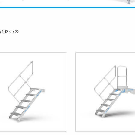
ts
1
-
12
sur
22