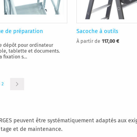
ue de préparation
Sacoche à outils
À partir de
117,00 €
e dépôt pour ordinateur
ble, tablette et documents.
a fixation s...
 lisez actuellement la page
Page
Page
2
Suivant
ARGES peuvent être systématiquement adaptés aux exigen
ntage et de maintenance.