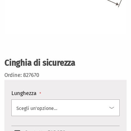
Vai
all'inizio
della
Cinghia di sicurezza
galleria
di
Ordine: 827670
immagini
Lunghezza