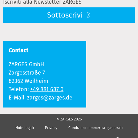
Iscriviti alla Newsletter ZARGES
Sottoscrivi
Contact
ZARGES GmbH
Zargesstraße 7
82362 Weilheim
Telefon:
+49 881 687 0
E-Mail:
zarges@zarges.de
© ZARGES 2026
Note legali
Privacy
Condizioni commerciali generali