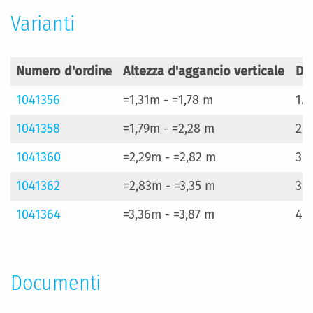
Varianti
Numero d'ordine
Altezza d'aggancio verticale
Di
1041356
=1,31m - =1,78 m
1.
1041358
=1,79m - =2,28 m
2.
1041360
=2,29m - =2,82 m
3.
1041362
=2,83m - =3,35 m
3.
1041364
=3,36m - =3,87 m
4.
Documenti