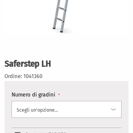
Vai
all'inizio
della
Saferstep LH
galleria
di
Ordine: 1041360
immagini
Numero di gradini