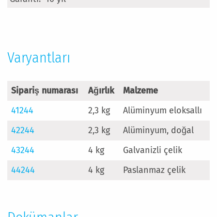
Fazla
Bilgi
Varyantları
Sipariş numarası
Ağırlık
Malzeme
41244
2,3 kg
Alüminyum eloksallı
42244
2,3 kg
Alüminyum, doğal
43244
4 kg
Galvanizli çelik
44244
4 kg
Paslanmaz çelik