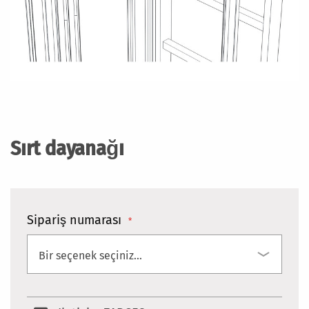
Resim
galerisinin
başlangıcına
Sırt dayanağı
git
Sipariş numarası