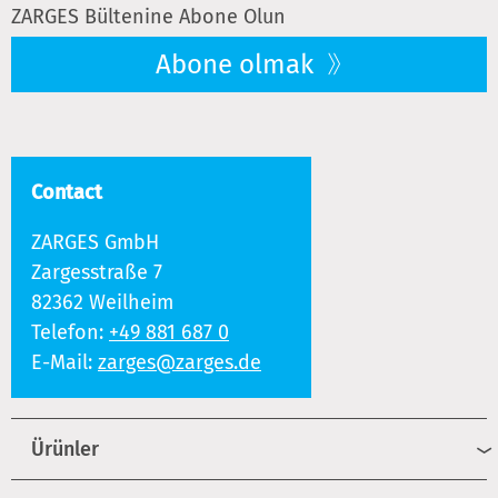
ZARGES Bültenine Abone Olun
Abone olmak
Contact
ZARGES GmbH
Zargesstraße 7
82362 Weilheim
Telefon:
+49 881 687 0
E-Mail:
zarges@zarges.de
Ürünler