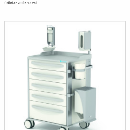
Ürünler
26
'ün
1
-
12
'si