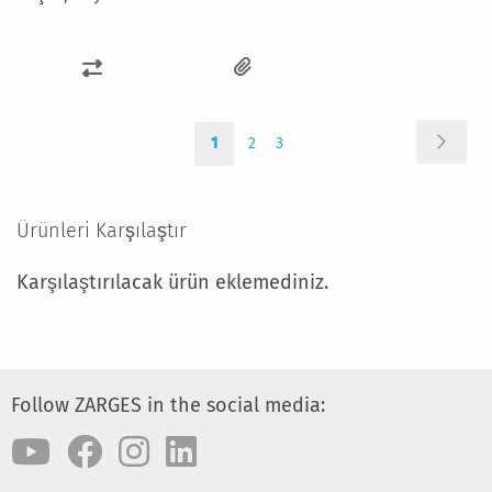
KARŞILAŞTIRMA
LISTESINE
Sayfa
Sayfa
Şu
Sayfa
Sayfa
EKLE
Sonrak
1
2
3
anda
okuma
sayfasındasınız
Ürünleri Karşılaştır
Karşılaştırılacak ürün eklemediniz.
Follow ZARGES in the social media: