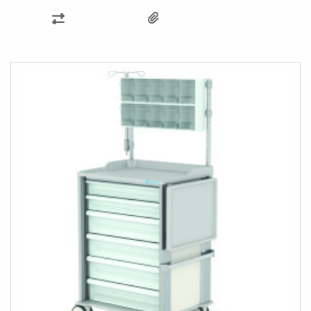
KARŞILAŞTIRMA
LISTESINE
EKLE