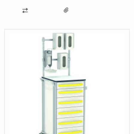
KARŞILAŞTIRMA
LISTESINE
EKLE