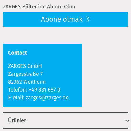
ZARGES Bültenine Abone Olun
Abone olmak
Contact
ZARGES GmbH
Zargesstraße 7
82362 Weilheim
Telefon:
+49 881 687 0
E-Mail:
zarges@zarges.de
Ürünler