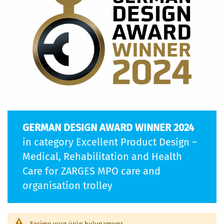
GERMAN DESIGN AWARD WINNER 2024
in category Excellent Product Design –
Medical, Rehabilitation and Health
Care for ZARGES MPO care and
organisation trolley
Seçime uyan ürün bulunamıyor.