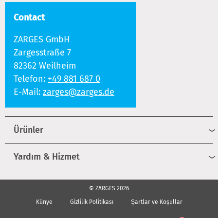
Contact
ZARGES GmbH
Zargesstraße 7
82362 Weilheim
Telefon:
+49 881 687 0
E-Mail:
zarges@zarges.de
Ürünler
Yardım & Hizmet
© ZARGES 2026
Künye
Gizlilik Politikası
Şartlar ve Koşullar