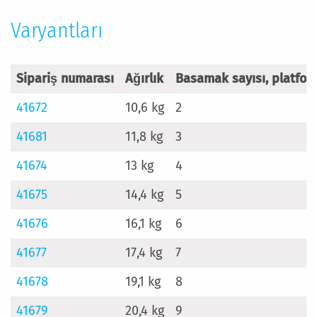
Varyantları
Sipariş numarası
Ağırlık
Basamak sayısı, platfor
41672
10,6 kg
2
41681
11,8 kg
3
41674
13 kg
4
41675
14,4 kg
5
41676
16,1 kg
6
41677
17,4 kg
7
41678
19,1 kg
8
41679
20,4 kg
9