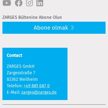
ZARGES Bültenine Abone Olun
Abone olmak
Contact
ZARGES GmbH
Zargesstraße 7
82362 Weilheim
Telefon:
+49 881 687 0
E-Mail:
zarges@zarges.de