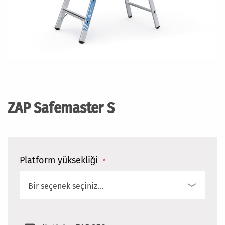
Resim
galerisinin
başlangıcına
ZAP Safemaster S
git
Platform yüksekliği