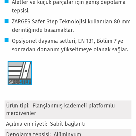
Aletler ve küçük parçalar için geniş depolama
tepsisi.
ZARGES Safer Step Teknolojisi kullanılan 80 mm
derinliğinde basamaklar.
Opsiyonel dayama setleri, EN 131, Bölüm 7'ye
sonradan donanım yükseltmeye olanak sağlar.
Daha
Flanşlanmış kademeli platformlu
Fazla
merdivenler
Bilgi
Sabit bağlantı
Alüminyum