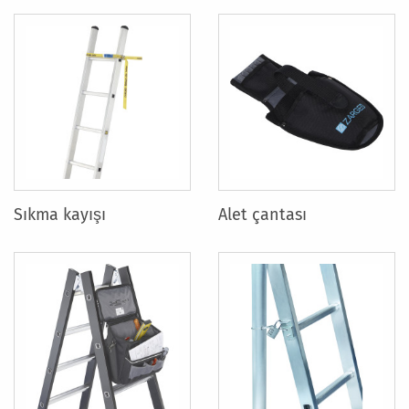
Sıkma kayışı
Alet çantası