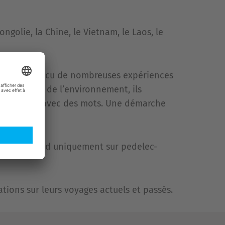
ngolie, la Chine, le Vietnam, le Laos, le
 000 km et vécu de nombreuses expériences
e la cause de l’environnement, ils
 en image et avec des mots. Une démarche
e (en allemand uniquement sur pedelec-
ions sur leurs voyages actuels et passés.