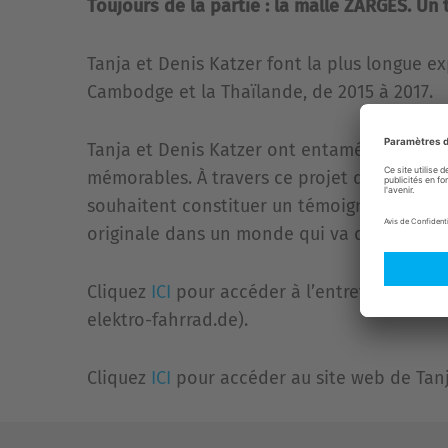
Toujours de la partie : la malle ZARGES. Un 
Tanja et Denis Katzer font la plus longue ex
Cambodge et la Thaïlande, de 2015 à 2017.
Tanja et Denis Katzer ont entamé leur gran
mémorables. À travers ce projet d'une vie, 
souhaitent constituer un témoignage sur l’é
originale dans un monde qui va de plus en p
Cliquez
ICI
pour accéder à l’entretien sur le
elektro-fahrrad.de).
Cliquez
ICI
pour accéder au site web de Tanj