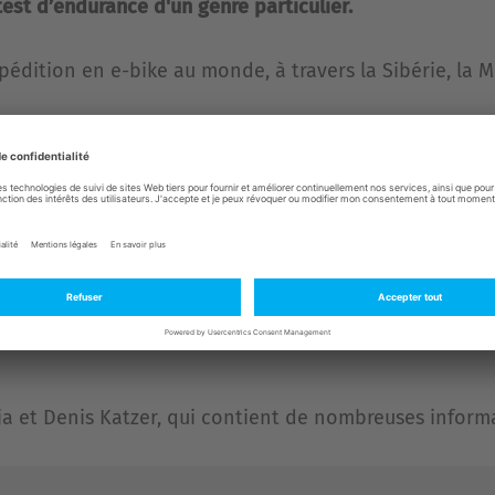
test d’endurance d'un genre particulier.
pédition en e-bike au monde, à travers la Sibérie, la Mo
d voyage dès 1991. Ils ont déjà parcouru quelque 340
baptisé « Le grand voyage », en tant qu’ambassadeurs d
tat et la transformation de la planète Terre, décrits
lus vite chaque jour.
 plus grand voyage en e-bike à l’échelle de la planèt
a et Denis Katzer, qui contient de nombreuses informat