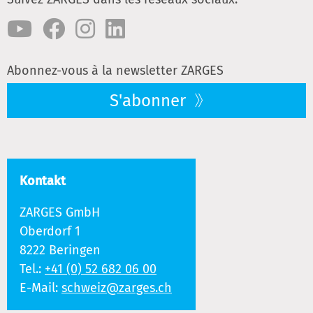
Abonnez-vous à la newsletter ZARGES
S'abonner
Kontakt
ZARGES GmbH
Oberdorf 1
8222 Beringen
Tel.:
+41 (0) 52 682 06 00
E-Mail:
schweiz@zarges.ch