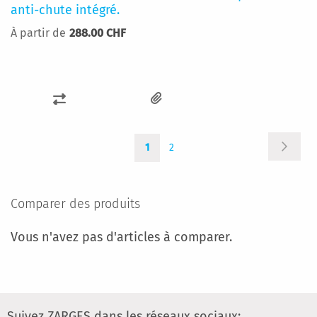
anti-chute intégré.
À partir de
288.00 CHF
AJOUTER
AU
Page
Page
You're
Page
COMPARATEUR
Suivan
1
2
currently
reading
page
Comparer des produits
Vous n'avez pas d'articles à comparer.
Suivez ZARGES dans les réseaux sociaux: