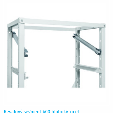
POROVNÁNÍ
Regálový segment 400 hluboký, ocel