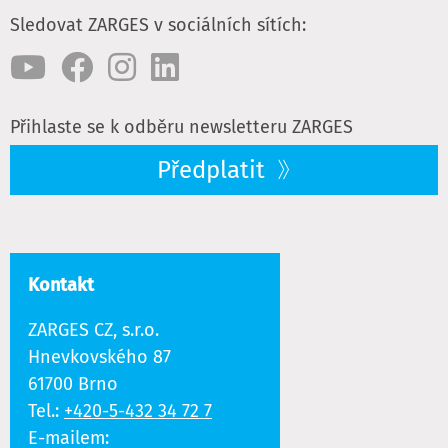
Sledovat ZARGES v sociálních sítích:
Přihlaste se k odběru newsletteru ZARGES
Předplatit
Kontakt
ZARGES CZ, s.r.o.
Hnevkovského 87
61700 Brno
Tel.:
+420-5-432 34 72 7
E-mailem: