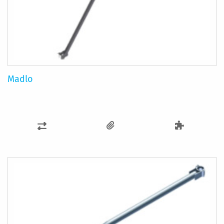
Madlo
PŘIDAT
K
POROVNÁNÍ