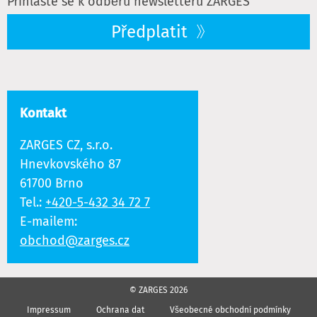
Přihlaste se k odběru newsletteru ZARGES
Předplatit
Kontakt
ZARGES CZ, s.r.o.
Hnevkovského 87
61700 Brno
Tel.:
+420-5-432 34 72 7
E-mailem:
obchod@zarges.cz
© ZARGES 2026
Impressum
Ochrana dat
Všeobecné obchodní podmínky