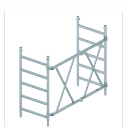
À
AU
MA
COMPARATEUR
LISTE
D’ENVIE