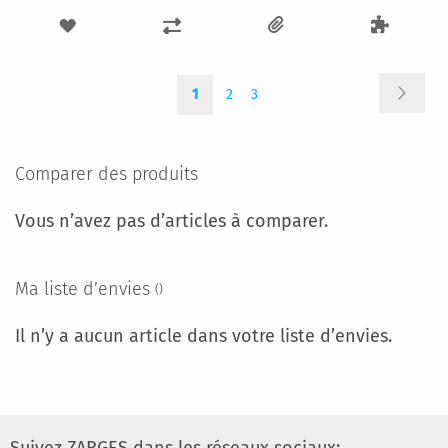
AJOUTER
AJOUTER
À
AU
Page
Page
Vous
Page
Page
MA
COMPARATEUR
Suivan
1
2
3
lisez
actuellement
LISTE
la
page
D’ENVIE
Comparer des produits
Vous n’avez pas d’articles à comparer.
Ma liste d’envies
Il n’y a aucun article dans votre liste d’envies.
Suivez ZARGES dans les réseaux sociaux: