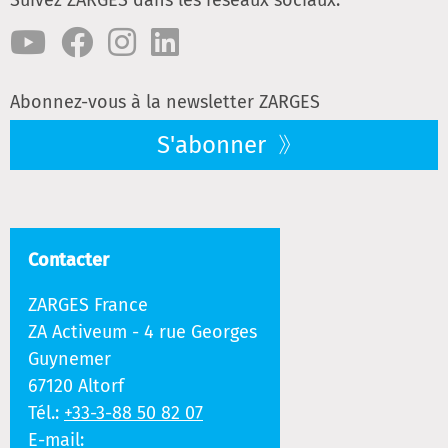
Abonnez-vous à la newsletter ZARGES
S'abonner
Contacter
ZARGES France
ZA Activeum - 4 rue Georges
Guynemer
67120 Altorf
Tél.:
+33-3-88 50 82 07
E-mail: