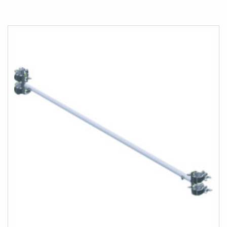
À
AU
MA
COMPARATEUR
LISTE
D’ENVIE