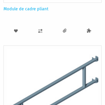
Module de cadre pliant
AJOUTER
AJOUTER
À
AU
MA
COMPARATEUR
LISTE
D’ENVIE