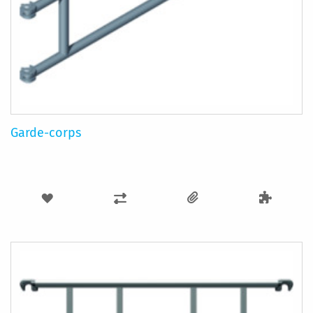
Garde-corps
AJOUTER
AJOUTER
À
AU
MA
COMPARATEUR
LISTE
D’ENVIE