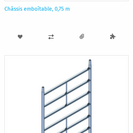
Châssis emboîtable, 0,75 m
AJOUTER
AJOUTER
À
AU
MA
COMPARATEUR
LISTE
D’ENVIE