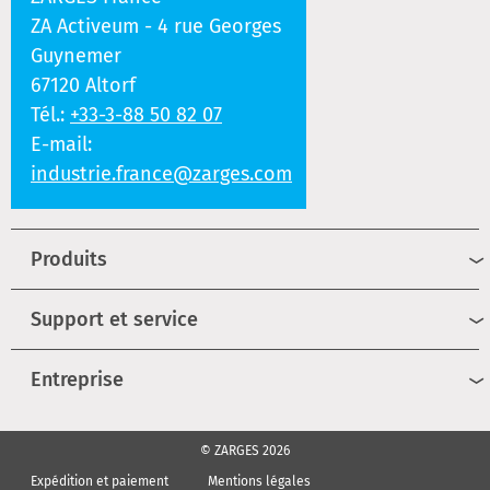
ZA Activeum - 4 rue Georges
Guynemer
67120 Altorf
Tél.:
+33-3-88 50 82 07
E-mail:
industrie.france@zarges.com
Produits
Support et service
Entreprise
© ZARGES 2026
Expédition et paiement
Mentions légales