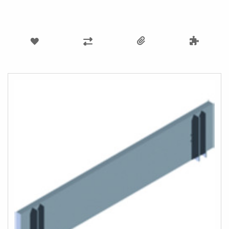
AJOUTER
AJOUTER
À
AU
MA
COMPARATEUR
LISTE
D’ENVIE