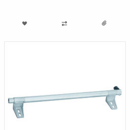
AJOUTER
AJOUTER
À
AU
MA
COMPARATEUR
LISTE
D’ENVIE