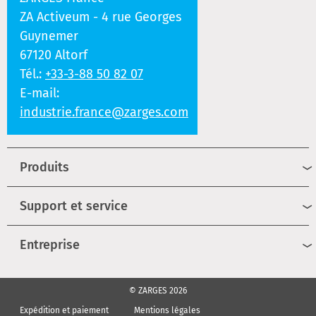
ZA Activeum - 4 rue Georges
Guynemer
67120 Altorf
Tél.:
+33-3-88 50 82 07
E-mail:
industrie.france@zarges.com
Produits
Support et service
Entreprise
© ZARGES 2026
Expédition et paiement
Mentions légales