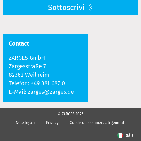
Sottoscrivi
Contact
ZARGES GmbH
Zargesstraße 7
82362 Weilheim
Telefon:
+49 881 687 0
E-Mail:
zarges@zarges.de
© ZARGES 2026
Note legali
Privacy
Condizioni commerciali generali
Italia