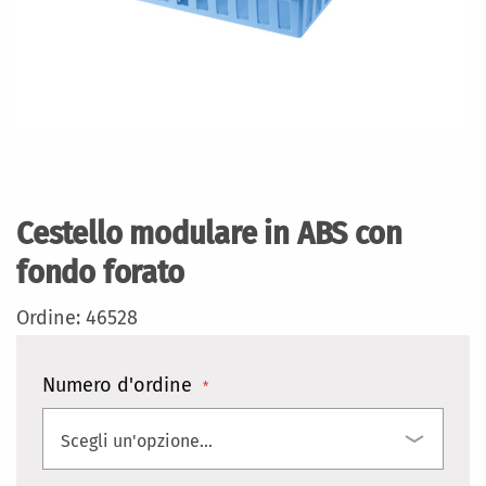
Vai
all'inizio
della
Cestello modulare in ABS con
galleria
di
fondo forato
immagini
Ordine: 46528
Numero d'ordine