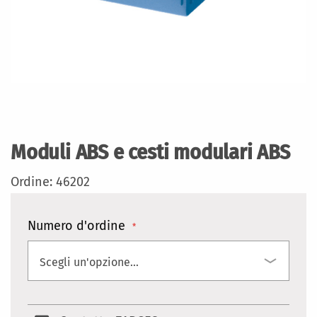
Vai
all'inizio
della
Moduli ABS e cesti modulari ABS
galleria
di
Ordine: 46202
immagini
Numero d'ordine