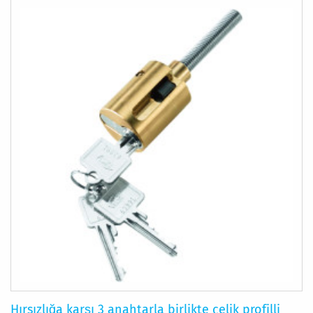
EKLE
Hırsızlığa karşı 3 anahtarla birlikte çelik profilli