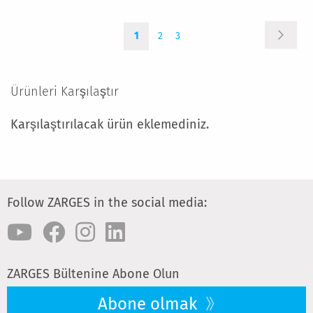
LISTESINE
Sayfa
Sayfa
Şu
Sayfa
Sayfa
EKLE
Sonrak
1
2
3
anda
okuma
sayfasındasınız
Ürünleri Karşılaştır
Karşılaştırılacak ürün eklemediniz.
Follow ZARGES in the social media:
ZARGES Bültenine Abone Olun
Abone olmak