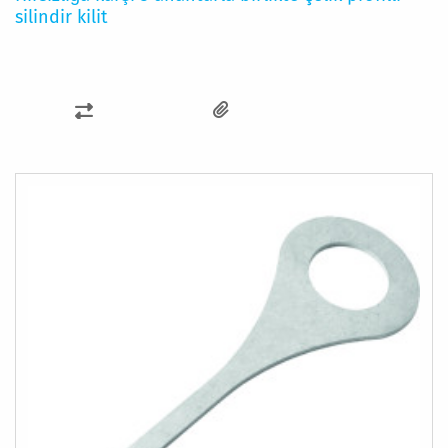
silindir kilit
KARŞILAŞTIRMA
LISTESINE
EKLE