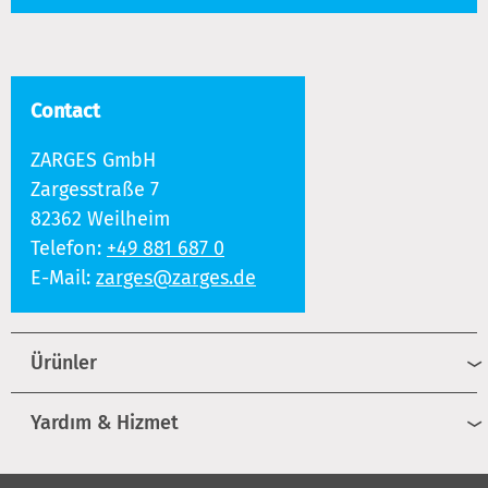
Contact
ZARGES GmbH
Zargesstraße 7
82362 Weilheim
Telefon:
+49 881 687 0
E-Mail:
zarges@zarges.de
Ürünler
Yardım & Hizmet