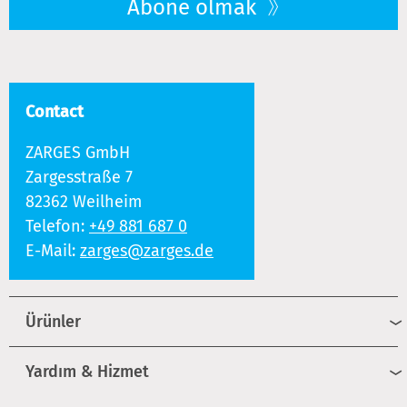
Abone olmak
Contact
ZARGES GmbH
Zargesstraße 7
82362 Weilheim
Telefon:
+49 881 687 0
E-Mail:
zarges@zarges.de
Ürünler
Yardım & Hizmet