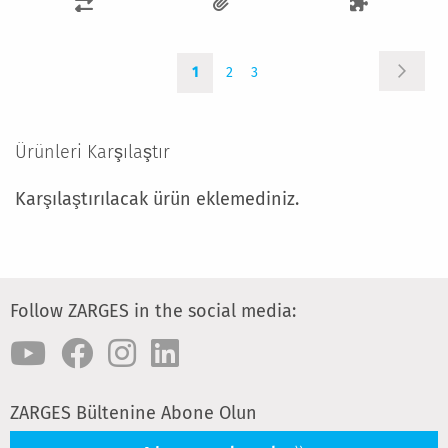
KARŞILAŞTIRMA
LISTESINE
Sayfa
Sayfa
Şu
Sayfa
Sayfa
EKLE
Sonrak
1
2
3
anda
okuma
sayfasındasınız
Ürünleri Karşılaştır
Karşılaştırılacak ürün eklemediniz.
Follow ZARGES in the social media:
ZARGES Bültenine Abone Olun