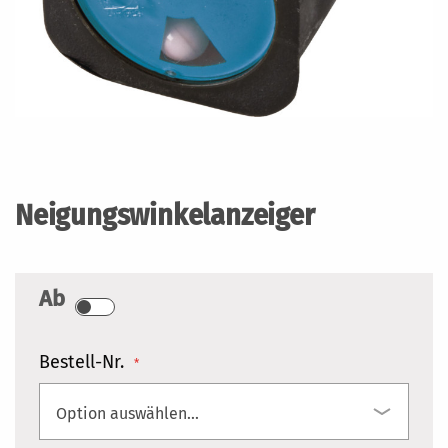
Zum
Anfang
der
Neigungswinkelanzeiger
Bildergalerie
springen
Ab
Bestell-Nr.