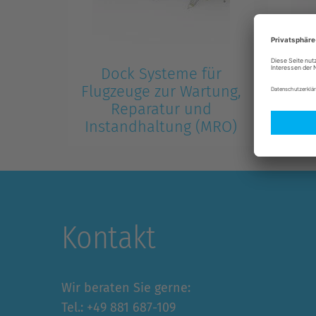
Dock Systeme für
Do
Flugzeuge zur Wartung,
H
Reparatur und
Instandhaltung (MRO)
Dock-Sy
Bug bis 
Dock-Systeme von ZARGES – von
militär
Bug bis Heck für zivile und
militärische Luftfahrzeuge.
Kontakt
Wir beraten Sie gerne:
Tel.: +49 881 687-109