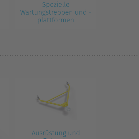
Spezielle
Wartungstreppen und -
plattformen
Die speziellen Wartungstreppen
und -bühnen von ZARGES sind
äußerst vielseitig einsetzbar.
Finden Sie Ihre Lösung zusammen
mit unseren Spezialisten.
zu
Ausrüstung und