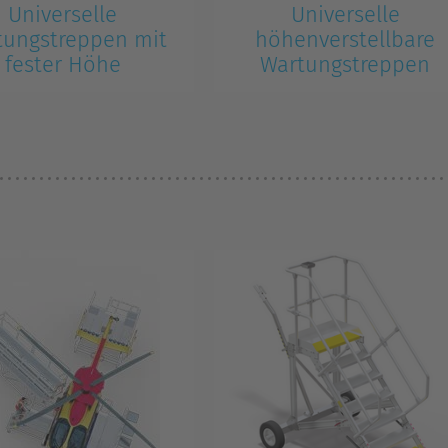
Universelle
Universelle
tungstreppen mit
höhenverstellbare
fester Höhe
Wartungstreppen
universelle
Wartungstreppen mit
streppen mit festen
verstellbaren Höhen für eine
önnen für eine Vielzahl
Vielzahl von Wartungsaufgaben
tfahrzeugen eingesetzt
an Luftfahrzeugen. Sie sind
mittels Hydraulikvorrichtungen
leicht verstellbar und mühelos 
bewegen.