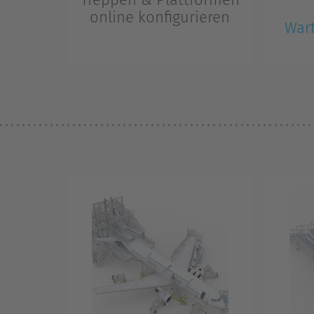
online konfigurieren
War
Maßanfertigung ohne Aufpreis.
Treppen und Überstiege einfach
ZARGES 
online konfigurieren.
Wartung
Höhen k
von Luf
werden