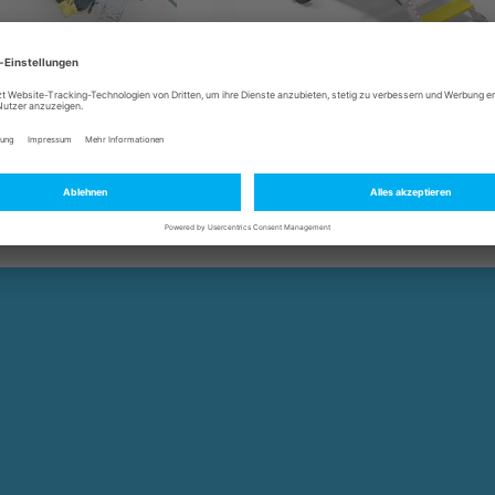
ck-Systeme für
Betankungsausrüstun
ubschrauber &
Betankungstreppen für alle
Helikopter
Luftfahrzeugtypen zur schnellen
sicheren und komfortablen
steme von ZARGES – von
Betankung bei
Heck für zivile und
Windgeschwindigkeiten von bis
ische Luftfahrzeuge.
zu 8 Beaufort. Umfangreiche
Ausstattungsmöglichkeiten.