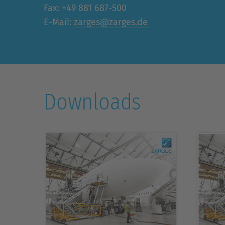
Fax: +49 881 687-500
E-Mail:
zarges@zarges.de
Downloads