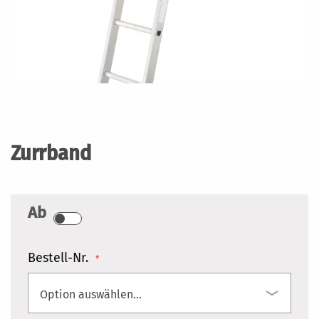
Zum
Anfang
der
Zurrband
Bildergalerie
springen
Ab
Bestell-Nr.