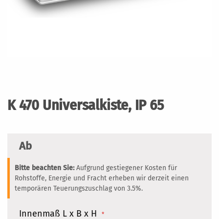
Zum
Anfang
der
K 470 Universalkiste, IP 65
Bildergalerie
springen
Ab
Bitte beachten Sie:
Aufgrund gestiegener Kosten für
Rohstoffe, Energie und Fracht erheben wir derzeit einen
temporären Teuerungszuschlag von 3.5%.
Innenmaß L x B x H