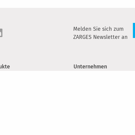
Melden Sie sich zum
ZARGES Newsletter an
ukte
Unternehmen
pen und Plattformen
Über uns
rn
Nachhaltigkeit
gerüste
Karriere
iniumkisten
Presse