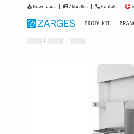
S
Downloads
Aktuelles
Kontakt
PRODUKTE
BRAN
Zum
Ende
der
Bildergalerie
springen