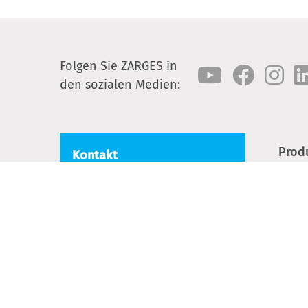
Folgen Sie ZARGES in
den sozialen Medien:
Prod
Kontakt
Trep
ZARGES GmbH
Oberdorf 1
Leite
8222 Beringen
Fahr
Tel.:
+41 (0) 52 682 06 00
Alum
E-Mail:
schweiz@zarges.ch