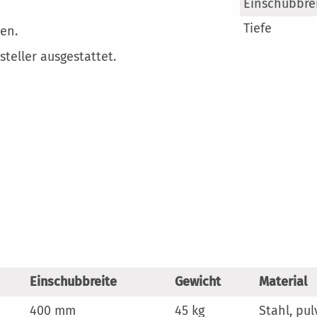
Mehr
Einschubbre
Information
Tiefe
en.
steller ausgestattet.
Einschubbreite
Gewicht
Material
400 mm
45 kg
Stahl, pu