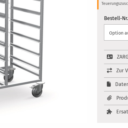
Teuerungszusc
Bestell-Nr
ZARG
Zur 
Date
Prod
Ersa