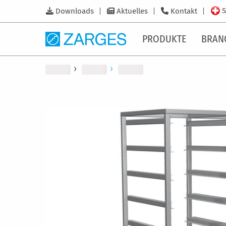
S
Downloads
Aktuelles
Kontakt
PRODUKTE
BRAN
Zum
Ende
der
Bildergalerie
springen