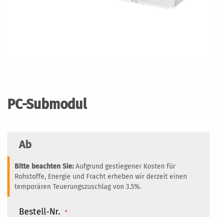
Zum
Anfang
der
PC-Submodul
Bildergalerie
springen
Ab
Bitte beachten Sie:
Aufgrund gestiegener Kosten für
Rohstoffe, Energie und Fracht erheben wir derzeit einen
temporären Teuerungszuschlag von 3.5%.
Bestell-Nr.