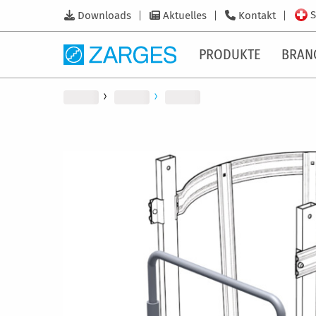
S
Downloads
Aktuelles
Kontakt
PRODUKTE
BRAN
Zum
Ende
der
Bildergalerie
springen