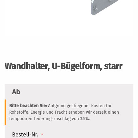
Zum
Anfang
der
Wandhalter, U-Bügelform, starr
Bildergalerie
springen
Ab
Bitte beachten Sie:
Aufgrund gestiegener Kosten für
Rohstoffe, Energie und Fracht erheben wir derzeit einen
temporären Teuerungszuschlag von 3.5%.
Bestell-Nr.