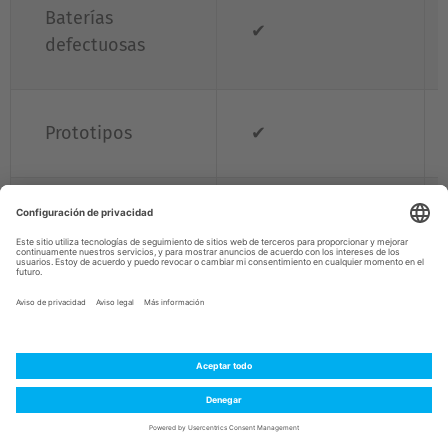
Baterías
✔
defectuosas
Prototipos
✔
Baterías para
ser eliminadas o
✔
recicladas
Probado con
valor nominal
1384
(Wh)