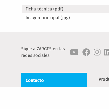
Ficha técnica (pdf)
Imagen principal (jpg)
Sigue a ZARGES en las
redes sociales:
Prod
Contacto
Esca
Cial FB ZARGES, SL
Torrent Tortuguer, 54
Escal
08210 Barberà del Vallès
Anda