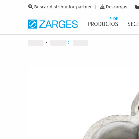
Buscar distribuidor partner
Descargas
SHOP
PRODUCTOS
SEC
Saltar
al
final
de
la
galería
de
imágenes