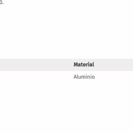
Más
0.
Información
Material
Aluminio