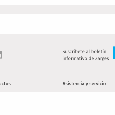
Suscríbete al boletín
informativo de Zarges
uctos
Asistencia y servicio
leras a medida
Contacto
eras portátiles
Búsqueda de distribuido
especializados
mios móviles