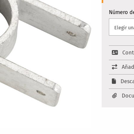
Número d
Cont
Añad
Desca
Docu