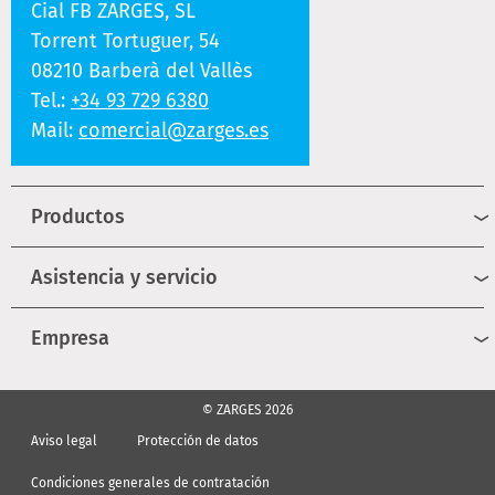
Cial FB ZARGES, SL
Torrent Tortuguer, 54
08210 Barberà del Vallès
Tel.:
+34 93 729 6380
Mail:
comercial@zarges.es
Productos
Asistencia y servicio
Empresa
© ZARGES 2026
Aviso legal
Protección de datos
Condiciones generales de contratación