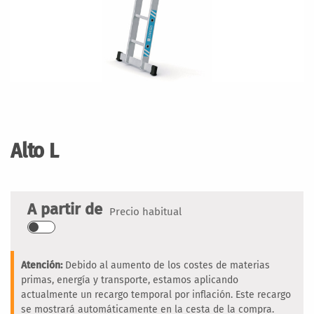
Saltar
al
comienzo
Alto L
de
la
galería
de
A partir de
Precio habitual
imágenes
Atención:
Debido al aumento de los costes de materias
primas, energía y transporte, estamos aplicando
actualmente un recargo temporal por inflación. Este recargo
se mostrará automáticamente en la cesta de la compra.