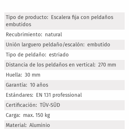
Más
Escalera fija con peldaños
Información
embutidos
natural
embutido
estriado
270 mm
30 mm
10 años
EN 131 professional
TÜV-SÜD
max. 150 kg
Aluminio