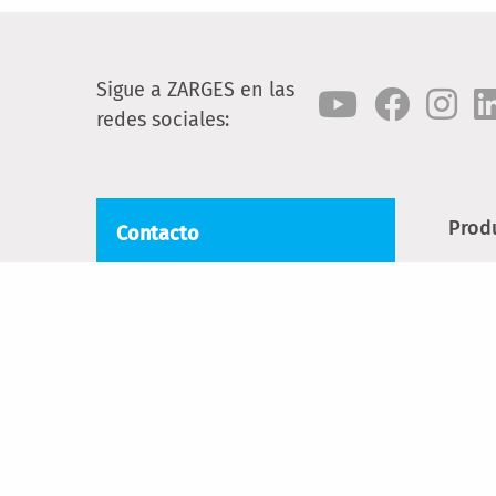
Sigue a ZARGES en las
redes sociales:
Prod
Contacto
Esca
Cial FB ZARGES, SL
Torrent Tortuguer, 54
Escal
08210 Barberà del Vallès
Anda
Tel.:
+34 93 729 6380
Cont
Mail:
comercial@zarges.es