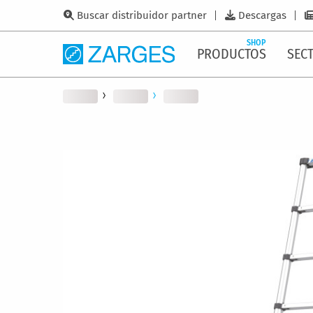
Buscar distribuidor partner
Descargas
SHOP
PRODUCTOS
SEC
Saltar
al
final
de
la
galería
de
imágenes