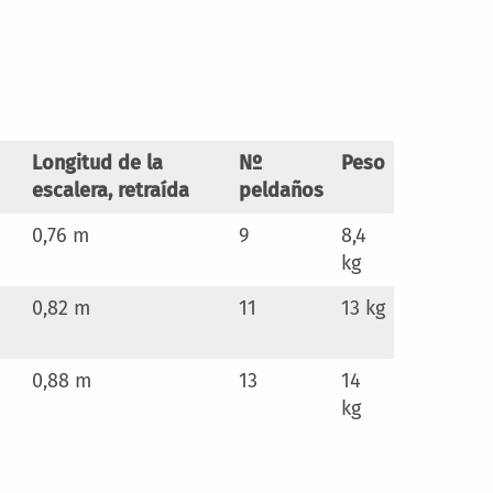
Longitud de la
Nº
Peso
escalera, retraída
peldaños
0,76 m
9
8,4
kg
0,82 m
11
13 kg
0,88 m
13
14
kg