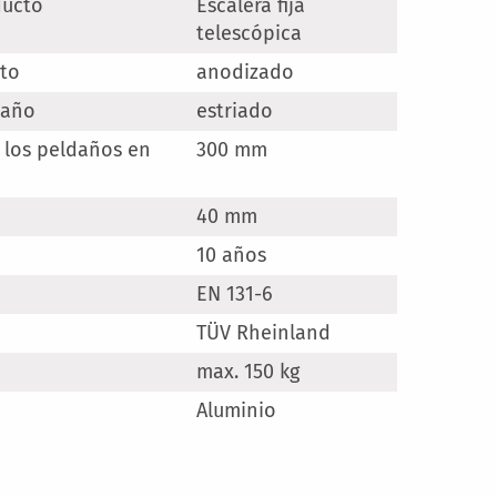
ducto
Escalera fija
telescópica
to
anodizado
daño
estriado
 los peldaños en
300 mm
40 mm
10 años
EN 131-6
TÜV Rheinland
max. 150 kg
Aluminio