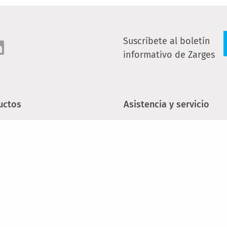
Suscríbete al boletín
informativo de Zarges
uctos
Asistencia y servicio
leras a medida
Contacto
eras portátiles
Búsqueda de distribuido
especializados
mios móviles
Seminarios y cursos de
enedores de aluminio
formación
Videos informativos