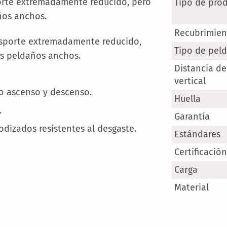
Más
porte extremadamente reducido, pero
Tipo de pro
Información
ños anchos.
Recubrimien
nsporte extremadamente reducido,
Tipo de pel
os peldaños anchos.
Distancia de
vertical
o ascenso y descenso.
Huella
.
Garantía
odizados resistentes al desgaste.
Estándares
Certificación
Carga
Material