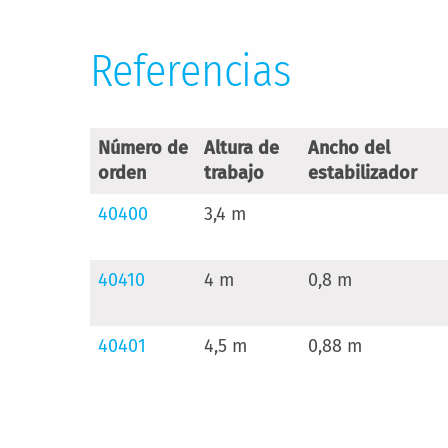
Referencias
Número de
Altura de
Ancho del
orden
trabajo
estabilizador
40400
3,4 m
40410
4 m
0,8 m
40401
4,5 m
0,88 m