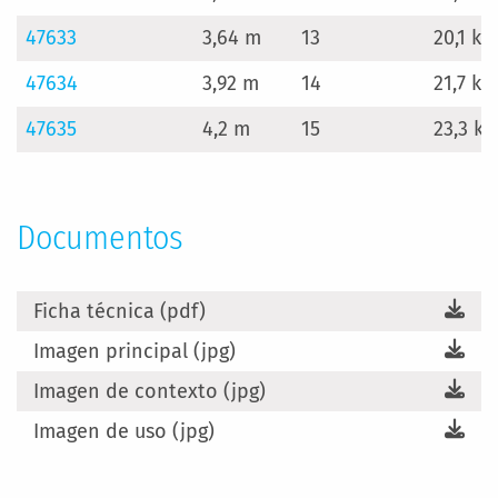
47633
3,64 m
13
20,1 kg
47634
3,92 m
14
21,7 kg
47635
4,2 m
15
23,3 kg
Documentos
Ficha técnica (pdf)
Imagen principal (jpg)
Imagen de contexto (jpg)
Imagen de uso (jpg)