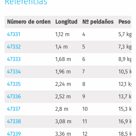
Referencias
Número de orden
Longitud
Nº peldaños
Peso
47331
1,12 m
4
5,7 kg
47332
1,4 m
5
7,3 kg
47333
1,68 m
6
8,9 kg
47334
1,96 m
7
10,5 kg
47335
2,24 m
8
12,1 kg
47336
2,52 m
9
13,7 kg
47337
2,8 m
10
15,3 kg
47338
3,08 m
11
16,9 kg
47339
3,36 m
12
18,5 kg