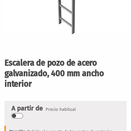
Saltar
al
comienzo
Escalera de pozo de acero
de
la
galvanizado, 400 mm ancho
galería
interior
de
imágenes
A partir de
Precio habitual