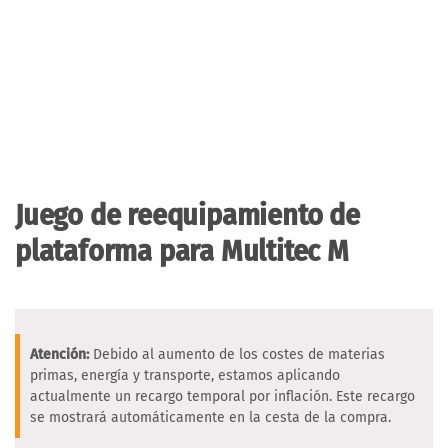
Saltar
al
comienzo
Juego de reequipamiento de
de
la
plataforma para Multitec M
galería
de
imágenes
Atención:
Debido al aumento de los costes de materias
primas, energía y transporte, estamos aplicando
actualmente un recargo temporal por inflación. Este recargo
se mostrará automáticamente en la cesta de la compra.