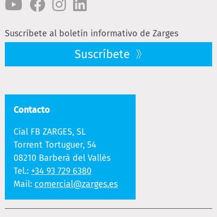
Suscríbete al boletín informativo de Zarges
Suscríbete
Contacto
Cial FB ZARGES, SL
Torrent Tortuguer, 54
08210 Barberà del Vallès
Tel.:
+34 93 729 6380
Mail:
comercial@zarges.es