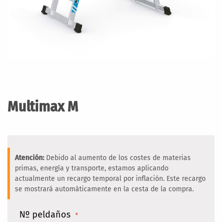
Saltar
al
comienzo
Multimax M
de
la
galería
de
imágenes
Atención:
Debido al aumento de los costes de materias
primas, energía y transporte, estamos aplicando
actualmente un recargo temporal por inflación. Este recargo
se mostrará automáticamente en la cesta de la compra.
Nº peldaños