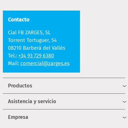
Contacto
Cial FB ZARGES, SL
Torrent Tortuguer, 54
08210 Barberà del Vallès
Tel.:
+34 93 729 6380
Mail:
comercial@zarges.es
Productos
Asistencia y servicio
Empresa