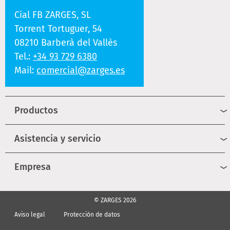
Cial FB ZARGES, SL
Torrent Tortuguer, 54
08210 Barberà del Vallès
Tel.:
+34 93 729 6380
Mail:
comercial@zarges.es
Productos
Asistencia y servicio
Empresa
© ZARGES 2026
Aviso legal
Protección de datos