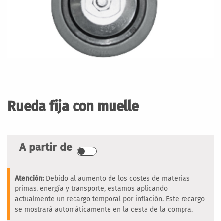
Saltar
al
comienzo
Rueda fija con muelle
de
la
galería
de
A partir de
imágenes
Atención:
Debido al aumento de los costes de materias
primas, energía y transporte, estamos aplicando
actualmente un recargo temporal por inflación. Este recargo
se mostrará automáticamente en la cesta de la compra.