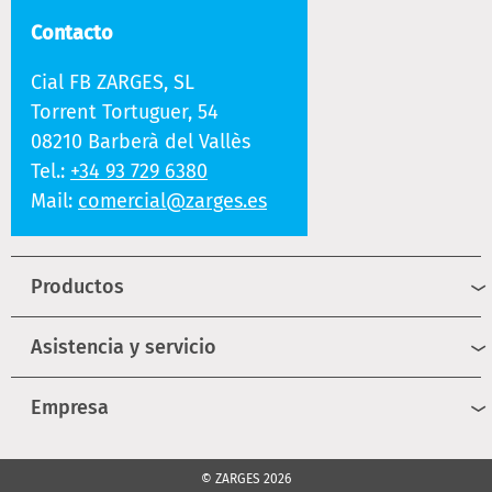
Contacto
Cial FB ZARGES, SL
Torrent Tortuguer, 54
08210 Barberà del Vallès
Tel.:
+34 93 729 6380
Mail:
comercial@zarges.es
Productos
Asistencia y servicio
Empresa
© ZARGES 2026