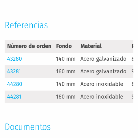
Información
Referencias
Número de orden
Fondo
Material
Pe
43280
140 mm
Acero galvanizado
8 
43281
160 mm
Acero galvanizado
9 
44280
140 mm
Acero inoxidable
8 
44281
160 mm
Acero inoxidable
9 
Documentos