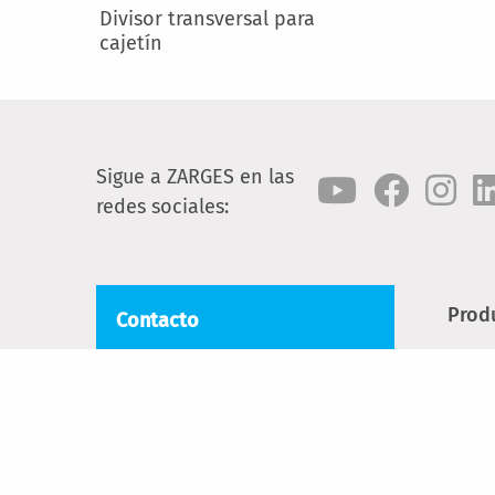
Divisor transversal para
cajetín
Sigue a ZARGES en las
redes sociales:
Prod
Contacto
Esca
Cial FB ZARGES, SL
Torrent Tortuguer, 54
Escal
08210 Barberà del Vallès
Anda
Tel.:
+34 93 729 6380
Cont
Mail:
comercial@zarges.es