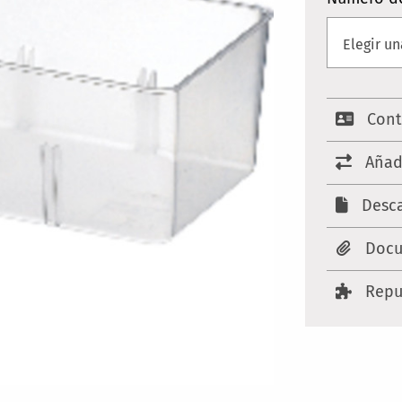
Cont
Añad
Desca
Docu
Repu