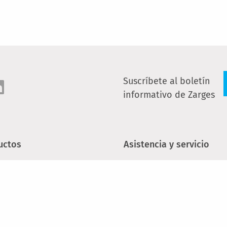
Suscríbete al boletín
informativo de Zarges
uctos
Asistencia y servicio
leras a medida
Contacto
eras portátiles
Búsqueda de distribuido
especializados
mios móviles
Seminarios y cursos de
enedores de aluminio
formación