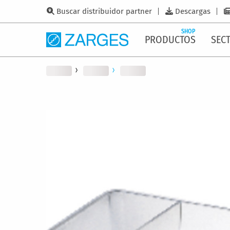
Buscar distribuidor partner
Descargas
SHOP
PRODUCTOS
SEC
Saltar
al
final
de
la
galería
de
imágenes