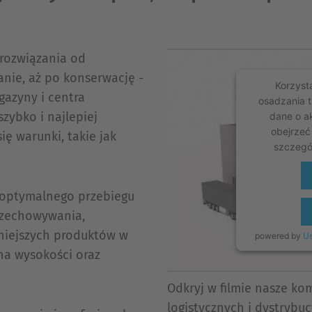
rozwiązania od
nie, aż po konserwację -
Korzysta
gazyny i centra
osadzania t
zybko i najlepiej
dane o a
obejrzeć
ę warunki, takie jak
szczegó
 optymalnego przebiegu
rzechowywania,
niejszych produktów w
powered by
Us
na wysokości oraz
Odkryj w filmie nasze k
logistycznych i dystrybuc