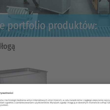
e portfolio produktów:
dłogą