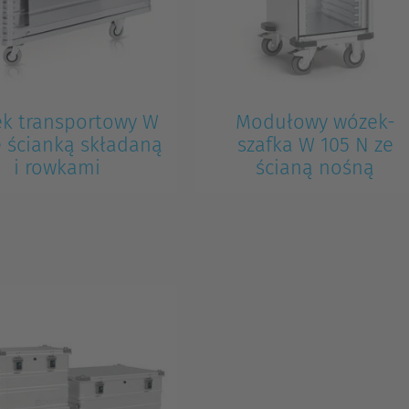
k transportowy W
Modułowy wózek-
e ścianką składaną
szafka W 105 N ze
i rowkami
ścianą nośną