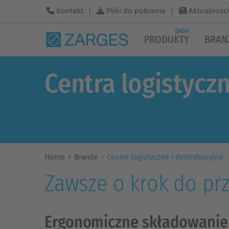
Kontakt
Pliki do pobrania
Aktualności
SHOP
PRODUKTY
BRAN
Centra logistycz
Home
Branże
Centra logistyczne i dystrybucyjne
Zawsze o krok do pr
Ergonomiczne składowanie,