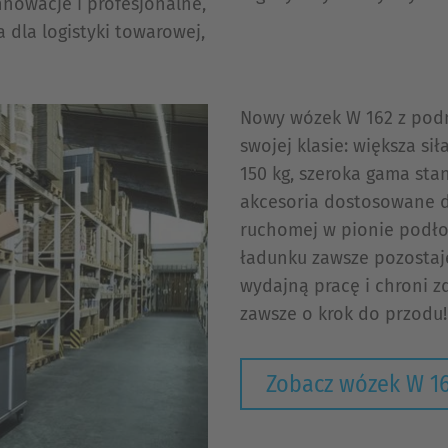
nnowacje i profesjonalne,
dla logistyki towarowej,
Nowy wózek W 162 z podn
swojej klasie: większa si
150 kg, szeroka gama st
akcesoria dostosowane do
ruchomej w pionie podło
ładunku zawsze pozostaj
wydajną pracę i chroni z
zawsze o krok do przodu!
Zobacz wózek W 1