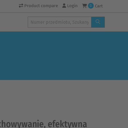
Product compare
Login
Cart
0
echowywanie, efektywna