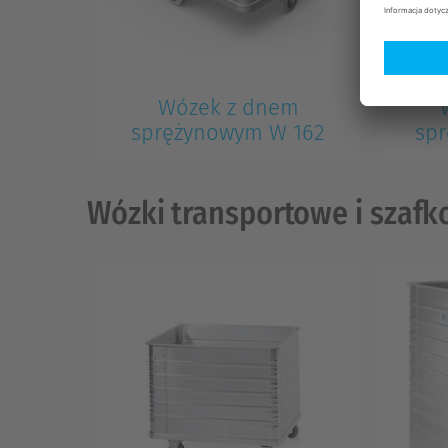
Wózek z dnem
sprężynowym W 162
sp
Wózki transportowe i szaf