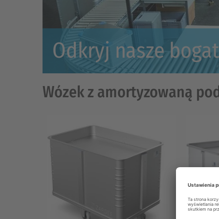
Odkryj nasze bogat
Wózek z amortyzowaną po