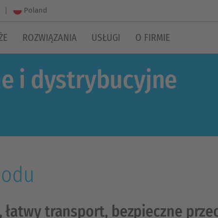
Poland
ŻE
ROZWIĄZANIA
USŁUGI
O FIRMIE
ne i dystrybucyjne
zodu
 łatwy transport, bezpieczne prz