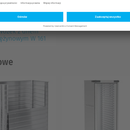
Wózek z dnem
rężynowym W 161
kowe