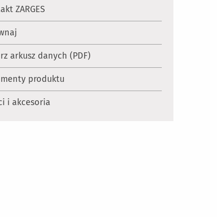
akt ZARGES
wnaj
rz arkusz danych (PDF)
menty produktu
i i akcesoria