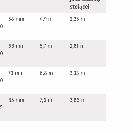
stojącej
58 mm
4,9 m
2,25 m
20
68 mm
5,7 m
2,81 m
20
73 mm
6,8 m
3,33 m
30
85 mm
7,6 m
3,86 m
5