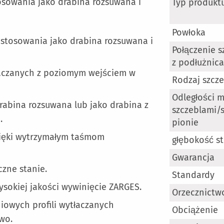
Więcej
osowania jako drabina rozsuwana i
Typ produkt
informacji
Powłoka
stosowania jako drabina rozsuwana i
Połączenie s
z podłużnic
ytłaczanych z poziomym wejściem w
Rodzaj szcz
Odległości m
abina rozsuwana lub jako drabina z
szczeblami/
.
pionie
zięki wytrzymałym taśmom
głębokość s
Gwarancja
zne stanie.
Standardy
ysokiej jakości wywinięcie ZARGES.
Orzecznictw
iowych profili wytłaczanych
Obciążenie
wo.