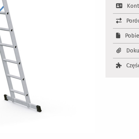
Kont
Poró
Pobie
Doku
Częśc