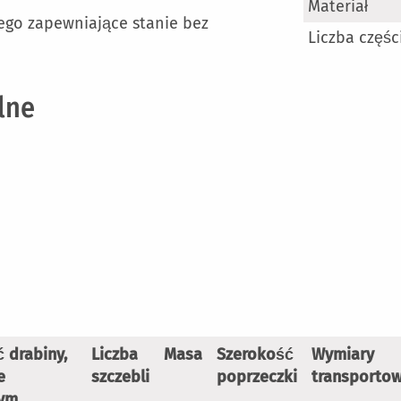
Materiał
go zapewniające stanie bez
Liczba częśc
lne
 drabiny,
Liczba
Masa
Szerokość
Wymiary
e
szczebli
poprzeczki
transporto
tym