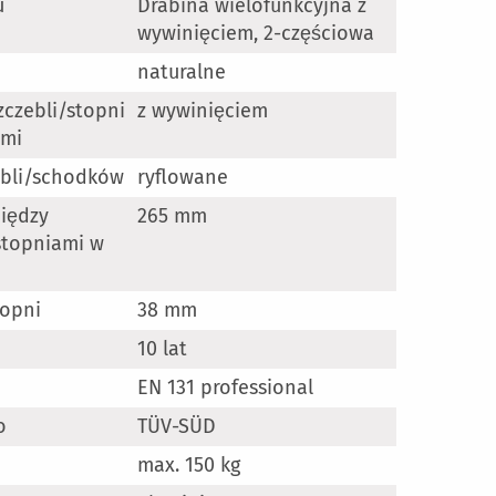
u
Drabina wielofunkcyjna z
wywinięciem, 2-częściowa
naturalne
zczebli/stopni
z wywinięciem
ami
ebli/schodków
ryflowane
iędzy
265 mm
stopniami w
topni
38 mm
10 lat
EN 131 professional
o
TÜV-SÜD
max. 150 kg