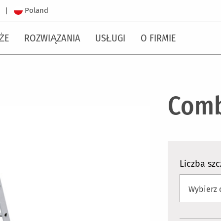
Poland
i
ŻE
ROZWIĄZANIA
USŁUGI
O FIRMIE
Comb
Liczba szc