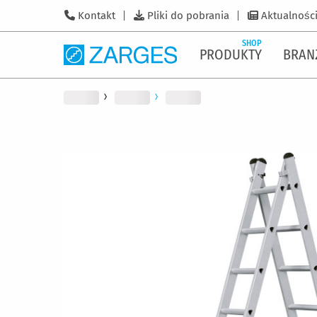
Kontakt
Pliki do pobrania
Aktualnośc
SHOP
PRODUKTY
BRAN
Przejdź
na
koniec
galerii